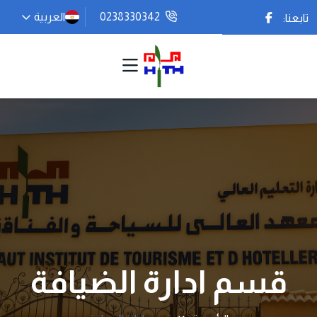
0238330342
العربية
فيس بوك
تابعنا:
قسم ادارة الضيافة